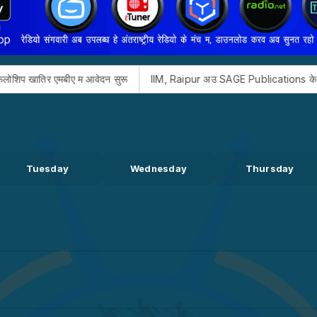
िर एमबीए म आवेदन सुरू
IIM, Raipur अउ SAGE Publications के बीच एमओयू, न
Tuesday
Wednesday
Thursday