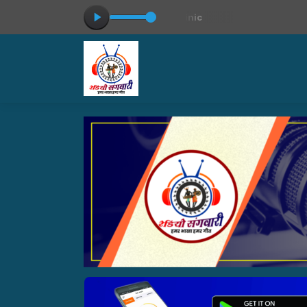
aying now: Jingle-Dr.-Martina-Clinic