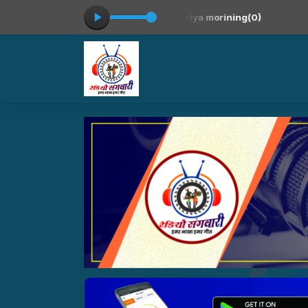
from 06:00 to 08:00 -
Playing now: shriya morining(0)