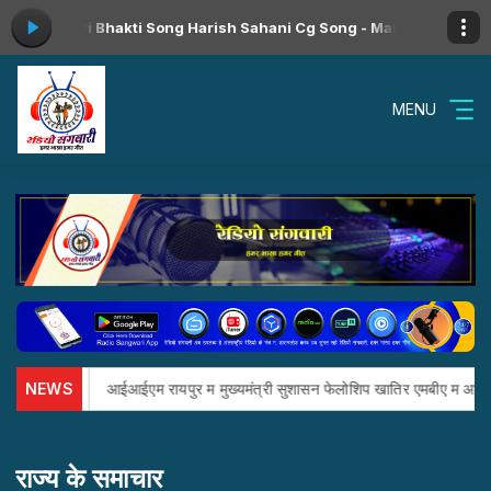
ari Bhakti Song Harish Sahani Cg Song - Mahamaya Studio Arang (128k
MENU
आईआईएम रायपुर म मुख्यमंत्री सुशासन फेलोशिप खातिर एमबीए म आवेदन सुरू
NEWS
II
राज्य के समाचार