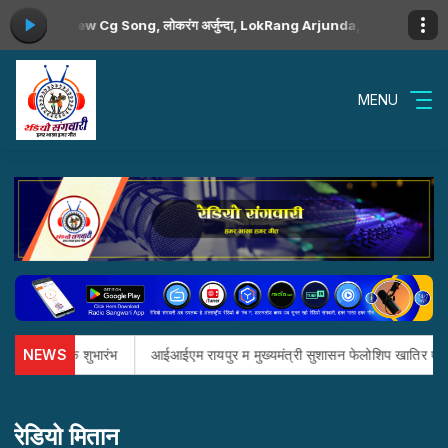
ा बाजत , New Cg Song, लोकरंग अर्जुन्दा, LokRang Arjunda, Deepak chandr
MENU
a Skill के शुभारंभ
NEWS
आईआईएम रायपुर म मुख्यमंत्री सुशासन फेलोशिप खातिर एमबीए म
रेडियो मितान